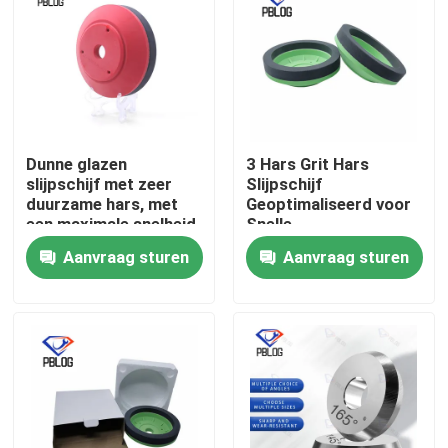
Dunne glazen
3 Hars Grit Hars
slijpschijf met zeer
Slijpschijf
duurzame hars, met
Geoptimaliseerd voor
een maximale snelheid
Snelle
van minder dan 2800
Materiaalverwijdering
Aanvraag sturen
Aanvraag sturen
RPM, geoptimaliseerd
en Gladde
voor stabiliteit en
Oppervlakteafwerking
lange levensduur
in Metaalbewerking
Thuis
Producten
Over ons