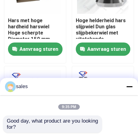
Fabrieksreis
Hars met hoge
Hoge helderheid hars
hardheid harswiel
slijpwiel Dun glas
Hoge scherpte
slijpbekerwiel met
Kwaliteitscontrole
Diameter 150 mm
uitstekende
Ontworpen voor
duurzaamheid en
Aanvraag sturen
Aanvraag sturen
langdurige prestaties
slijpdoeltreffendheid
Contacteer ons
bij snijden en slijpen
nieuws
sales
Vraag een offerte aan
9:35 PM
diamant malend wiel
Good day, what product are you looking 
for?
Dunne glazen slijphars
Handmatige
slijpschijf
slijpmachine voor
Gegalvaniseerd malend wiel