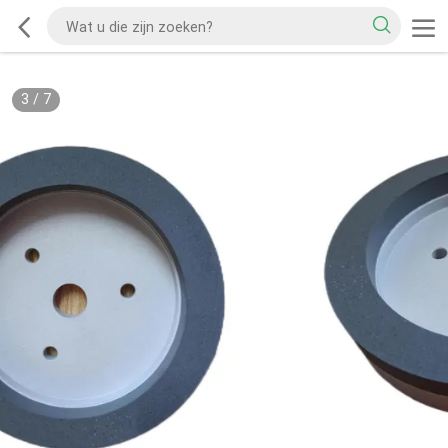
3
/
7