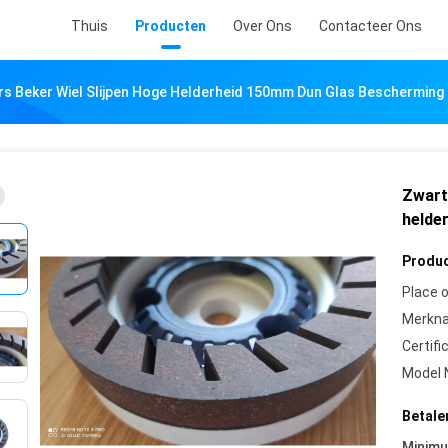
Thuis
Producten
Over Ons
Contacteer Ons
s Beker Wiel Slijpen Hoge Helderheid 150mm Dun Glas Bescherming
Zwart
helde
Produc
Place o
Merkn
Certifi
Model 
Betale
Minim