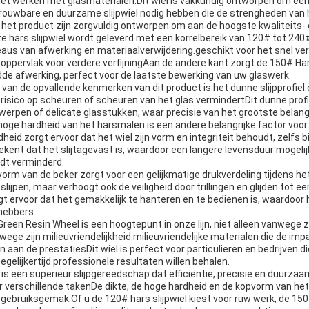
 het werken met glasmaterialen.Dit wiel is vakkundig ontworpen om een
rouwbare en duurzame slijpwiel nodig hebben die de strengheden van 
 het product zijn zorgvuldig ontworpen om aan de hoogste kwaliteits-
e hars slijpwiel wordt geleverd met een korrelbereik van 120# tot 240#,
eaus van afwerking en materiaalverwijdering.geschikt voor het snel ve
 oppervlak voor verdere verfijningAan de andere kant zorgt de 150# Har
dde afwerking, perfect voor de laatste bewerking van uw glaswerk.
 van de opvallende kenmerken van dit product is het dunne slijpprofiel
 risico op scheuren of scheuren van het glas vermindertDit dunne profie
werpen of delicate glasstukken, waar precisie van het grootste belang 
hoge hardheid van het harsmalen is een andere belangrijke factor voor
dheid zorgt ervoor dat het wiel zijn vorm en integriteit behoudt, zelfs 
ekent dat het slijtagevast is, waardoor een langere levensduur mogeli
dt verminderd.
vorm van de beker zorgt voor een gelijkmatige drukverdeling tijdens het s
 slijpen, maar verhoogt ook de veiligheid door trillingen en glijden to
gt ervoor dat het gemakkelijk te hanteren en te bedienen is, waardoor h
fhebbers.
Green Resin Wheel is een hoogtepunt in onze lijn, niet alleen vanwege
wege zijn milieuvriendelijkheid.milieuvriendelijke materialen die de im
n aan de prestatiesDit wiel is perfect voor particulieren en bedrijven
tegelijkertijd professionele resultaten willen behalen.
 is een superieur slijpgereedschap dat efficiëntie, precisie en duurz
r verschillende takenDe dikte, de hoge hardheid en de kopvorm van het 
 gebruiksgemak.Of u de 120# hars slijpwiel kiest voor ruw werk, de 150