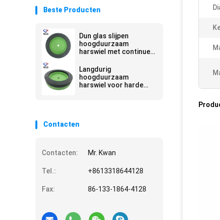
Di
Beste Producten
K
Dun glas slijpen
hoogduurzaam
Ma
harswiel met continue
werklaagvorm
Langdurig
Ma
hoogduurzaam
harswiel voor harde
slijptoepassingen
Produ
Contacten
Contacten:
Mr. Kwan
Tel.:
+8613318644128
Fax:
86-133-1864-4128