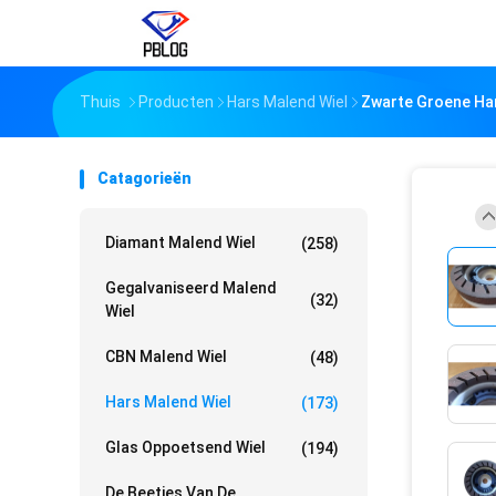
Thuis
Producten
Hars Malend Wiel
Zwarte Groene Har
Catagorieën
Diamant Malend Wiel
(258)
Gegalvaniseerd Malend
(32)
Wiel
CBN Malend Wiel
(48)
Hars Malend Wiel
(173)
Glas Oppoetsend Wiel
(194)
De Beetjes Van De