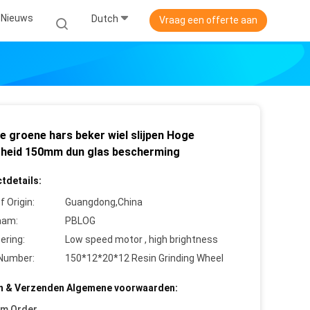
Nieuws
Dutch
Vraag een offerte aan
e groene hars beker wiel slijpen Hoge
rheid 150mm dun glas bescherming
tdetails:
f Origin:
Guangdong,China
aam:
PBLOG
cering:
Low speed motor , high brightness
Number:
150*12*20*12 Resin Grinding Wheel
n & Verzenden Algemene voorwaarden:
um Order