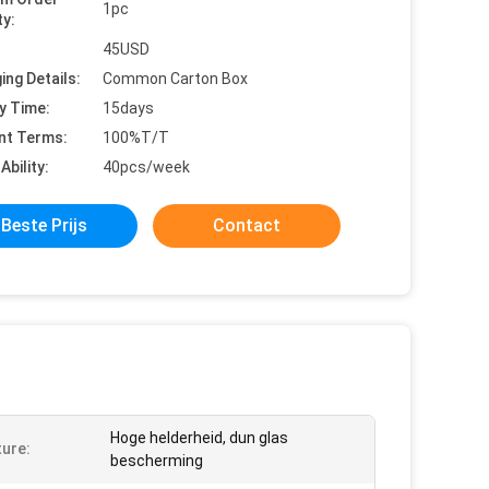
1pc
ty:
45USD
ing Details:
Common Carton Box
y Time:
15days
nt Terms:
100%T/T
Ability:
40pcs/week
Beste Prijs
Contact
Hoge helderheid, dun glas
ure:
bescherming