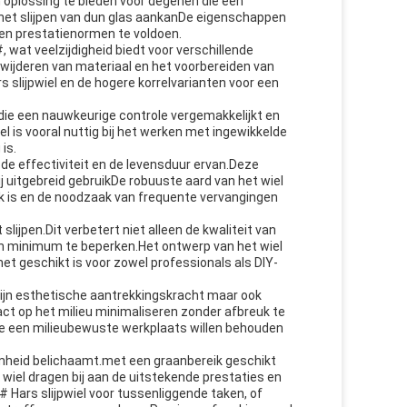
 oplossing te bieden voor degenen die een
het slijpen van dun glas aankanDe eigenschappen
 en prestatienormen te voldoen.
 wat veelzijdigheid biedt voor verschillende
rwijderen van materiaal en het voorbereiden van
s slijpwiel en de hogere korrelvarianten voor een
.die een nauwkeurige controle vergemakkelijkt en
l is vooral nuttig bij het werken met ingewikkelde
is.
 de effectiviteit en de levensduur ervan.Deze
bij uitgebreid gebruikDe robuuste aard van het wiel
jk is en de noodzaak van frequente vervangingen
lijpen.Dit verbetert niet alleen de kwaliteit van
t een minimum te beperken.Het ontwerp van het wiel
et geschikt is voor zowel professionals als DIY-
 zijn esthetische aantrekkingskracht maar ook
pact op het milieu minimaliseren zonder afbreuk te
 die een milieubewuste werkplaats willen behouden
aamheid belichaamt.met een graanbereik geschikt
wiel dragen bij aan de uitstekende prestaties en
# Hars slijpwiel voor tussenliggende taken, of