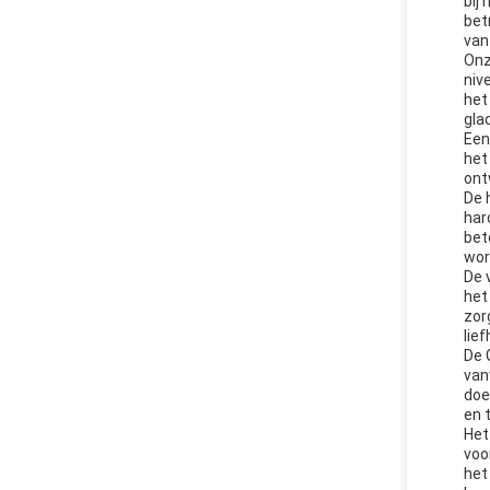
bij
bet
van
Onz
niv
het
gla
Een
het
ont
De 
har
bet
wor
De 
het
zor
lie
De 
van
doe
en 
Het
voo
het