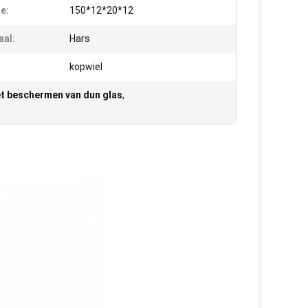
e:
150*12*20*12
aal:
Hars
kopwiel
het beschermen van dun glas
,