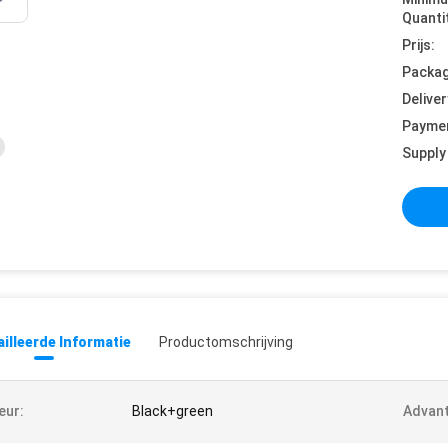
Quanti
Prijs:
Packag
Deliver
Payme
Supply 
illeerde Informatie
Productomschrijving
eur:
Black+green
Advant