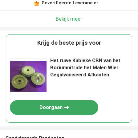
Laat een bericht achter
Geverifieerde Leverancier
We bellen je snel terug!
Bekijk meer
Krijg de beste prijs voor
Het ruwe Kubieke CBN van het
Boriumnitride het Malen Wiel
Gegalvaniseerd Afkanten
Doorgaan
VERZENDEN
Geadviseerde Producten