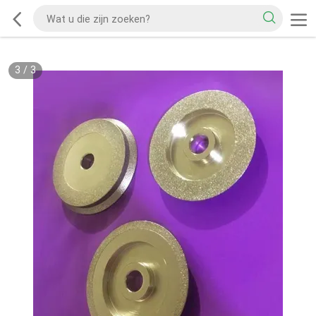
3
/
3