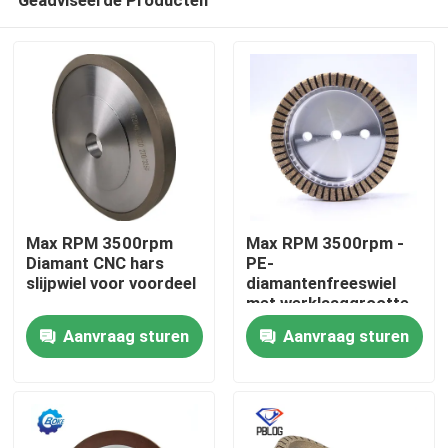
Max RPM 3500rpm
Max RPM 3500rpm -
Diamant CNC hars
PE-
slijpwiel voor voordeel
diamantenfreeswiel
met werklaaggrootte
Thuis
10*3-15mm
Aanvraag sturen
Aanvraag sturen
Producten
Over ons