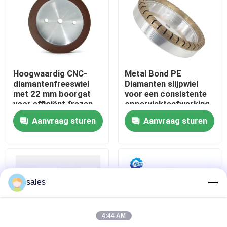
Fabrieksreis
Kwaliteitscontrole
Hoogwaardig CNC-
Metal Bond PE
diamantenfreeswiel
Diamanten slijpwiel
Contacteer ons
met 22 mm boorgat
voor een consistente
voor efficiënt frezen
oppervlakteafwerking
Aanvraag sturen
Aanvraag sturen
nieuws
Vraag een offerte aan
sales
diamant malend wiel
4:44 AM
Gegalvaniseerd malend wiel