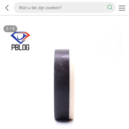
3
/
6