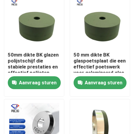
50mm dikte BK glazen
50 mm dikte BK
polijstschijf die
glaspoetsplaat die een
stabiele prestaties en
effectief poetswerk
effectief polijsten
voor gelamineerd glas
biedt voor diverse
biedt
Aanvraag sturen
Aanvraag sturen
glasmaterialen
Thuis
Producten
Over ons