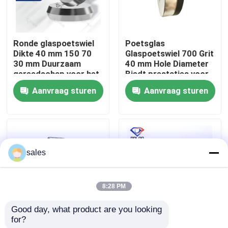
Fabrieksreis
Ronde glaspoetswiel
Poetsglas
Dikte 40 mm 150 70
Glaspoetswiel 700 Grit
Kwaliteitscontrole
30 mm Duurzaam
40 mm Hole Diameter
gereedschap voor het
Biedt prestaties voor
poetsen van
het poetsbehoeften
Aanvraag sturen
Aanvraag sturen
Contacteer ons
glasoppervlak en het
van het glasoppervlak
glad maken van randen
nieuws
sales
Vraag een offerte aan
8:28 PM
diamant malend wiel
Good day, what product are you looking 
for?
Witte harsglazen
Effective and Long-
Gegalvaniseerd malend wiel