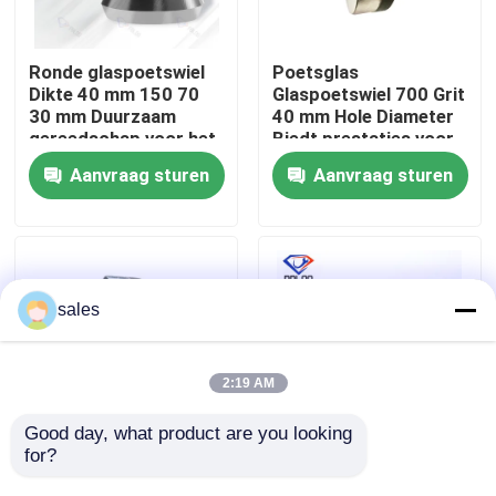
Fabrieksreis
Ronde glaspoetswiel
Poetsglas
Dikte 40 mm 150 70
Glaspoetswiel 700 Grit
30 mm Duurzaam
40 mm Hole Diameter
Kwaliteitscontrole
gereedschap voor het
Biedt prestaties voor
poetsen van
het poetsbehoeften
Aanvraag sturen
Aanvraag sturen
glasoppervlak en het
van het glasoppervlak
Contacteer ons
glad maken van randen
nieuws
sales
Vraag een offerte aan
2:19 AM
diamant malend wiel
Good day, what product are you looking 
for?
Witte harsglazen
Effective and Long-
polijstschijf,
lasting Polishing with
Gegalvaniseerd malend wiel