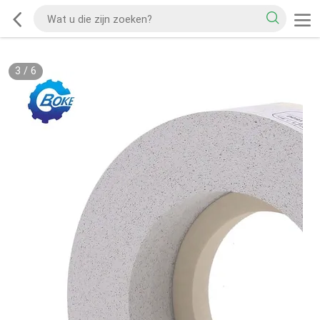
3
/
6