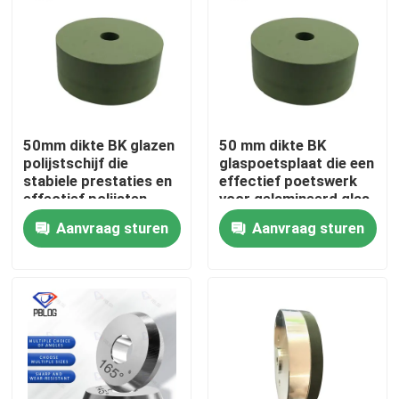
50mm dikte BK glazen
50 mm dikte BK
polijstschijf die
glaspoetsplaat die een
stabiele prestaties en
effectief poetswerk
effectief polijsten
voor gelamineerd glas
biedt voor diverse
biedt
Aanvraag sturen
Aanvraag sturen
glasmaterialen
Thuis
Producten
Over ons