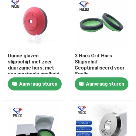
Dunne glazen
3 Hars Grit Hars
slijpschijf met zeer
Slijpschijf
duurzame hars, met
Geoptimaliseerd voor
een maximale snelheid
Snelle
van minder dan 2800
Materiaalverwijdering
Aanvraag sturen
Aanvraag sturen
RPM, geoptimaliseerd
en Gladde
voor stabiliteit en
Oppervlakteafwerking
Thuis
lange levensduur
in Metaalbewerking
Producten
Over ons