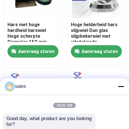
Fabrieksreis
Hars met hoge
Hoge helderheid hars
hardheid harswiel
slijpwiel Dun glas
Kwaliteitscontrole
Hoge scherpte
slijpbekerwiel met
Diameter 150 mm
uitstekende
Ontworpen voor
duurzaamheid en
Aanvraag sturen
Aanvraag sturen
Contacteer ons
langdurige prestaties
slijpdoeltreffendheid
bij snijden en slijpen
nieuws
sales
Vraag een offerte aan
10:21 AM
diamant malend wiel
Good day, what product are you looking 
for?
Dunne glazen slijphars
Handmatige
Gegalvaniseerd malend wiel