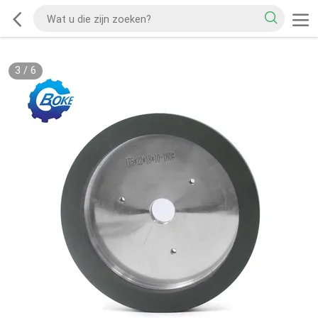
3
/
6