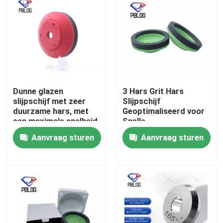
Dunne glazen
3 Hars Grit Hars
slijpschijf met zeer
Slijpschijf
duurzame hars, met
Geoptimaliseerd voor
een maximale snelheid
Snelle
van minder dan 2800
Materiaalverwijdering
Aanvraag sturen
Aanvraag sturen
RPM, geoptimaliseerd
en Gladde
voor stabiliteit en
Oppervlakteafwerking
Thuis
lange levensduur
in Metaalbewerking
Producten
Over ons