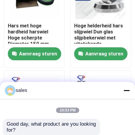
Fabrieksreis
Hars met hoge
Hoge helderheid hars
hardheid harswiel
slijpwiel Dun glas
Kwaliteitscontrole
Hoge scherpte
slijpbekerwiel met
Diameter 150 mm
uitstekende
Ontworpen voor
duurzaamheid en
Aanvraag sturen
Aanvraag sturen
Contacteer ons
langdurige prestaties
slijpdoeltreffendheid
bij snijden en slijpen
nieuws
sales
Vraag een offerte aan
10:53 PM
diamant malend wiel
Good day, what product are you looking 
for?
Dunne glazen slijphars
Handmatige
Gegalvaniseerd malend wiel