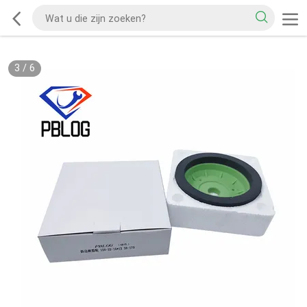
3
/
6