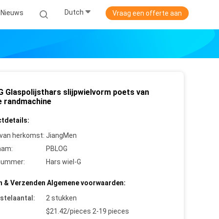
Dutch
Nieuws
Vraag een offerte aan
 Glaspolijsthars slijpwielvorm poets van
e randmachine
tdetails:
 van herkomst:
JiangMen
aam:
PBLOG
nummer:
Hars wiel-G
n & Verzenden Algemene voorwaarden:
stelaantal:
2 stukken
$21.42/pieces 2-19 pieces