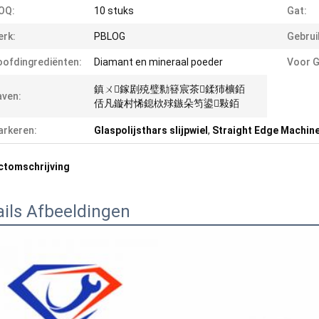
OQ:
10 stuks
Gat:
rk:
PBLOG
Gebrui
ofdingrediënten:
Diamant en mineraal poeder
Voor G
鎮ㄨ鎵剧殑璧勬簮宸茶鍒犻櫎銆
ven:
佸凡鏇村悕鎴栨殏鏃朵笉鍙敤銆
rkeren:
Glaspolijsthars slijpwiel
,
Straight Edge Machine 
ctomschrijving
ails Afbeeldingen