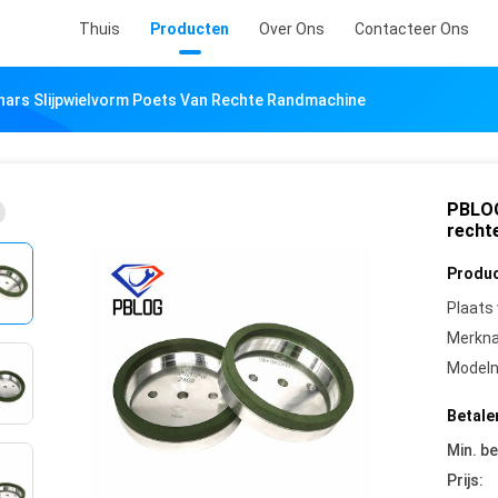
Thuis
Producten
Over Ons
Contacteer Ons
hars Slijpwielvorm Poets Van Rechte Randmachine
PBLOG
recht
Produc
Plaats
Merkn
Model
Betale
Min. be
Prijs: