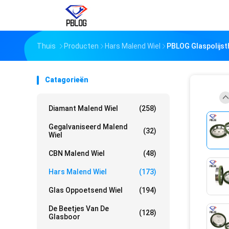
Thuis
Producten
Hars Malend Wiel
PBLOG Glaspolijst
Catagorieën
Diamant Malend Wiel
(258)
Gegalvaniseerd Malend
(32)
Wiel
CBN Malend Wiel
(48)
Hars Malend Wiel
(173)
Glas Oppoetsend Wiel
(194)
De Beetjes Van De
(128)
Glasboor