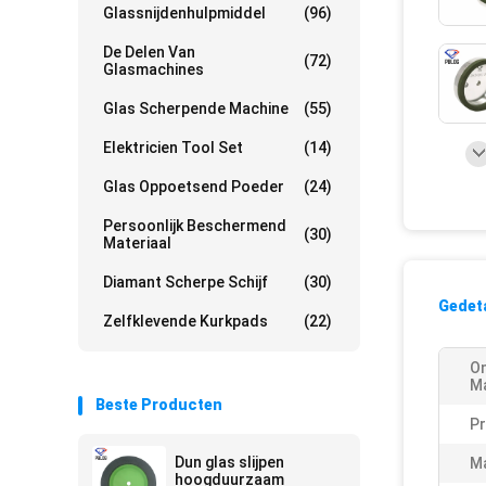
Glassnijdenhulpmiddel
(96)
De Delen Van
(72)
Glasmachines
Glas Scherpende Machine
(55)
Elektricien Tool Set
(14)
Glas Oppoetsend Poeder
(24)
Persoonlijk Beschermend
(30)
Materiaal
Diamant Scherpe Schijf
(30)
Gedeta
Zelfklevende Kurkpads
(22)
On
M
Beste Producten
P
Dun glas slijpen
M
hoogduurzaam