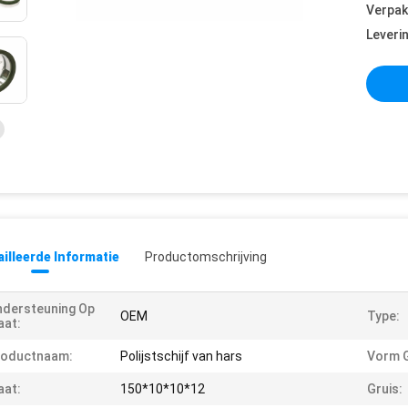
Verpak
Leveri
illeerde Informatie
Productomschrijving
dersteuning Op
OEM
Type:
aat:
roductnaam:
Polijstschijf van hars
Vorm G
aat:
150*10*10*12
Gruis: