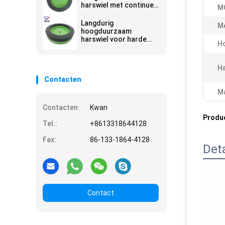
harswiel met continue
M
werklaagvorm
Langdurig
Me
hoogduurzaam
harswiel voor harde
Ho
slijptoepassingen
Ha
Contacten
Ma
Contacten:
Kwan
Produ
Tel.:
+8613318644128
Fax:
86-133-1864-4128
Det
Contact