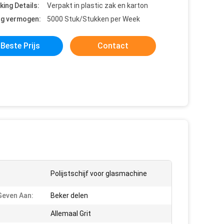
king Details:
Verpakt in plastic zak en karton
ng vermogen:
5000 Stuk/Stukken per Week
Beste Prijs
Contact
Polijstschijf voor glasmachine
even Aan:
Beker delen
Allemaal Grit