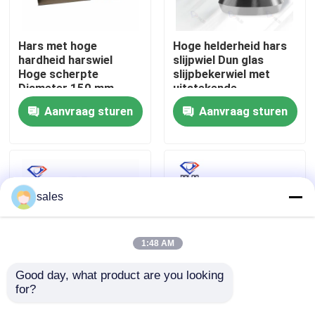
Fabrieksreis
Hars met hoge
Hoge helderheid hars
hardheid harswiel
slijpwiel Dun glas
Hoge scherpte
slijpbekerwiel met
Kwaliteitscontrole
Diameter 150 mm
uitstekende
Ontworpen voor
duurzaamheid en
Aanvraag sturen
Aanvraag sturen
langdurige prestaties
slijpdoeltreffendheid
Contacteer ons
bij snijden en slijpen
nieuws
sales
Vraag een offerte aan
1:48 AM
diamant malend wiel
Good day, what product are you looking 
for?
Dunne glazen slijphars
Handmatige
slijpschijf
slijpmachine voor
Gegalvaniseerd malend wiel