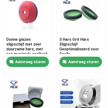
Dunne glazen
3 Hars Grit Hars
slijpschijf met zeer
Slijpschijf
duurzame hars, met
Geoptimaliseerd voor
een maximale snelheid
Snelle
van minder dan 2800
Materiaalverwijdering
Aanvraag sturen
Aanvraag sturen
RPM, geoptimaliseerd
en Gladde
voor stabiliteit en
Oppervlakteafwerking
lange levensduur
in Metaalbewerking
Thuis
Producten
Over ons