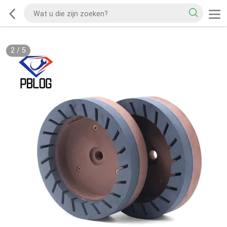
3
/
5