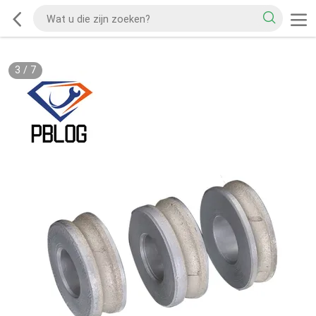
3
/
7