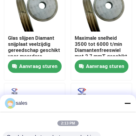
Fabrieksreis
Kwaliteitscontrole
Glas slijpen Diamant
Maximale snelheid
snijplaat veelzijdig
3500 tot 6000 t/min
gereedschap geschikt
Diamantenfreeswiel
Contacteer ons
voor meerdere
met 2,7 mmT geschikt
toepassingen,
voor industriële
Aanvraag sturen
Aanvraag sturen
waaronder glas en
gebruik
steen snijden
nieuws
Vraag een offerte aan
sales
diamant malend wiel
2:13 PM
Gegalvaniseerd malend wiel