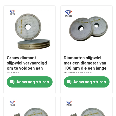
Grauw diamant
Diamanten slijpwiel
slijpwiel vervaardigd
met een diameter van
om te voldoen aan
100 mm die een lange
glazen
duurzaamheid
slijpstandaarden die
garandeert, geschikt
Thuis
Aanvraag sturen
Aanvraag sturen
een uniforme
voor toepassingen op
korrelverdeling en
het gebied van
langdurige
precisietechnologie
Producten
Over ons