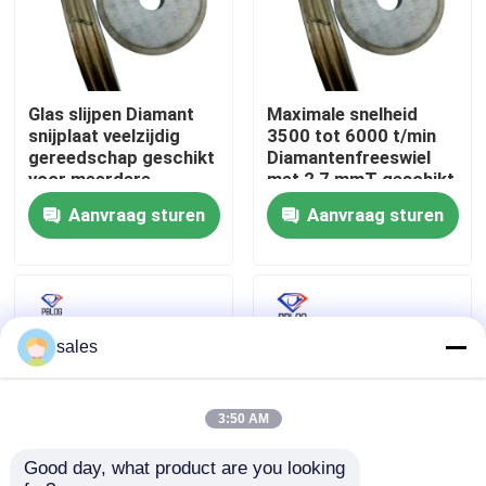
Fabrieksreis
Glas slijpen Diamant
Maximale snelheid
Kwaliteitscontrole
snijplaat veelzijdig
3500 tot 6000 t/min
gereedschap geschikt
Diamantenfreeswiel
voor meerdere
met 2,7 mmT geschikt
Contacteer ons
toepassingen,
voor industriële
Aanvraag sturen
Aanvraag sturen
waaronder glas en
gebruik
steen snijden
nieuws
Vraag een offerte aan
sales
diamant malend wiel
3:50 AM
Good day, what product are you looking 
Gegalvaniseerd malend wiel