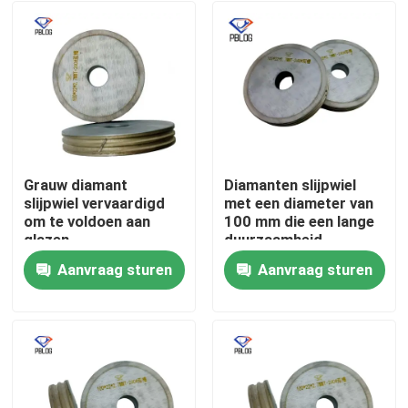
Grauw diamant
Diamanten slijpwiel
slijpwiel vervaardigd
met een diameter van
om te voldoen aan
100 mm die een lange
glazen
duurzaamheid
slijpstandaarden die
garandeert, geschikt
Aanvraag sturen
Aanvraag sturen
een uniforme
voor toepassingen op
Thuis
korrelverdeling en
het gebied van
langdurige
precisietechnologie
Producten
Over ons