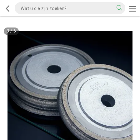
3
/
6